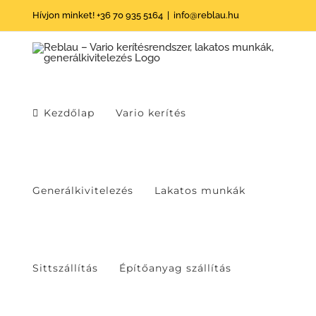
Skip
Hívjon minket! +36 70 935 5164
|
info@reblau.hu
to
content
Kezdőlap
Vario kerítés
Generálkivitelezés
Lakatos munkák
Sittszállítás
Építőanyag szállítás