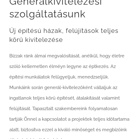
Generálkivitelezési
szolgáltatásunk
Új építésú házak, felújítások teljes
körű kivitelezése
Bízzak ránk álmai megvalósítását, anélkül, hogy életre
szóló kellemetlen élméyn legyne az éptkezés. Az
építési munkálatok felügyeljuk, menedzseljük.
Munkáink során generál-kivitelezőként vállaljuk az
ingatlanok teljes körű építését, átalakítását valamint
felújítását. Tapasztalt szakembereink folyamatosan
tartják Önnel a kapcsolatot a projektek teljes időtartama
alatt, biztosítva ezzel a kiváló minőséget és megbízóink