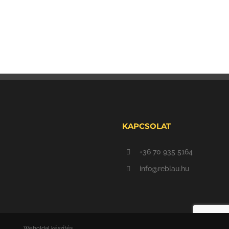
KAPCSOLAT
+36 70 935 5164
info@reblau.hu
Weboldal készítés