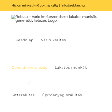
Skip
Hívjon minket! +36 70 935 5164
|
info@reblau.hu
to
content
Kezdőlap
Vario kerítés
Generálkivitelezés
Lakatos munkák
Sittszállítás
Építőanyag szállítás